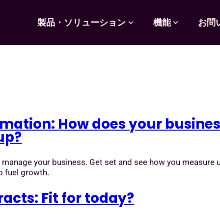
製品・ソリューション
機能
お問
ation: How does your busine
up?
 manage your business. Get set and see how you measure 
o fuel growth.
cts: Fit for today?