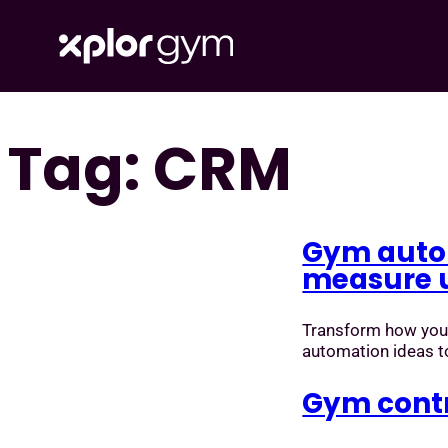
Tag:
CRM
Skip
to
content
Gym autom
measure 
Transform how you
automation ideas t
Gym contra