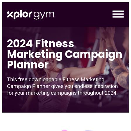
Skip
to
content
2024 Fitness
Marketing Campaign
Planner
This free downloadable Fitness Marketing
Campaign Planner gives you endless inspiration
for your marketing campaigns throughout 2024.
デモの